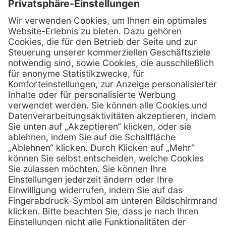
Kontakt
Firmensitz
Henry Schein Medical GmbH
Alt-Moabit 96 b
D-10559 Berlin
0800 - 888 777 6
Telefon:
0800 - 888 777 8
Telefax:
info @ henryschein-med.de
E-Mail:
Services
Hilfe
Fernwartung
FAQs
Vorteile
Kontakt
Eigenmarke
Lob & Kritik
Leasing
Außendienst
Techn. Service
Retoure