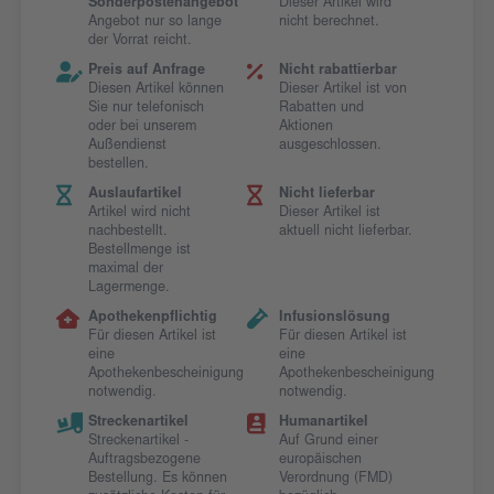
Sonderpostenangebot
Dieser Artikel wird
Angebot nur so lange
nicht berechnet.
der Vorrat reicht.
Preis auf Anfrage
Nicht rabattierbar
Diesen Artikel können
Dieser Artikel ist von
Sie nur telefonisch
Rabatten und
oder bei unserem
Aktionen
Außendienst
ausgeschlossen.
bestellen.
Auslaufartikel
Nicht lieferbar
Artikel wird nicht
Dieser Artikel ist
nachbestellt.
aktuell nicht lieferbar.
Bestellmenge ist
maximal der
Lagermenge.
Apothekenpflichtig
Infusionslösung
Für diesen Artikel ist
Für diesen Artikel ist
eine
eine
Apothekenbescheinigung
Apothekenbescheinigung
notwendig.
notwendig.
Streckenartikel
Humanartikel
Streckenartikel -
Auf Grund einer
Auftragsbezogene
europäischen
Bestellung. Es können
Verordnung (FMD)