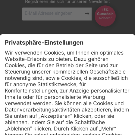
Registrieren Sie sich für unseren Newsletter:
15%
Gutschein
*sichern
Kontakt
Firmensitz
Henry Schein Medical GmbH
Alt-Moabit 96 b
D-10559 Berlin
0800 - 888 777 6
Telefon:
0800 - 888 777 8
Telefax:
info @ henryschein-med.de
E-Mail:
Services
Hilfe
Fernwartung
FAQs