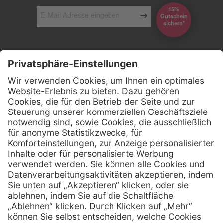
15%
Gutschein
*sichern
Kontakt
Firmensitz
Henry Schein Medical GmbH
Alt-Moabit 96 b
D-10559 Berlin
0800 - 888 777 6
Telefon:
0800 - 888 777 8
Telefax:
info @ henryschein-med.de
E-Mail:
Services
Hilfe
Fernwartung
FAQs