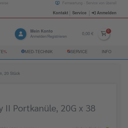
preise
Fernwartung - Service von überall
Kontakt
Service
Anmelden
Mein Konto
0,00 €
Anmelden/Registrieren
TE
­%
­MED‑TECHNIK
­SERVICE
INFO
m, 20 Stück
 II Portkanüle, 20G x 38