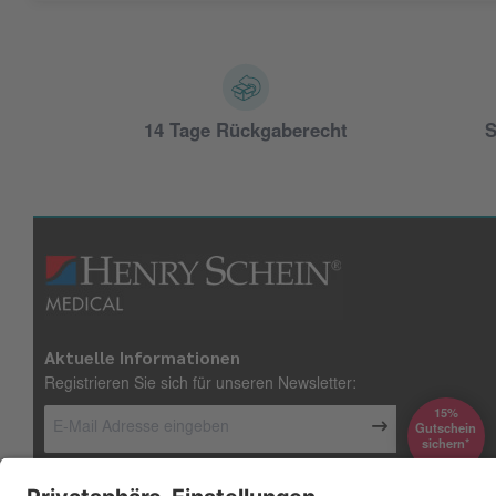
14 Tage Rückgaberecht
S
Aktuelle Informationen
Registrieren Sie sich für unseren Newsletter:
15%
Gutschein
*sichern