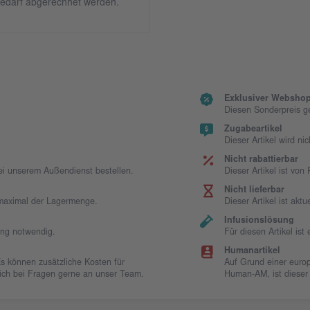
edarf abgerechnet werden.
Exklusiver Webshop
Diesen Sonderpreis g
Zugabeartikel
Dieser Artikel wird ni
Nicht rabattierbar
bei unserem Außendienst bestellen.
Dieser Artikel ist vo
Nicht lieferbar
t maximal der Lagermenge.
Dieser Artikel ist aktue
Infusionslösung
ung notwendig.
Für diesen Artikel is
Humanartikel
Es können zusätzliche Kosten für
Auf Grund einer europ
 sich bei Fragen gerne an unser Team.
Human-AM, ist dieser