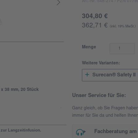
Art.-Nr. 548-274
/ PZN 0779
304,80 €
362,71 €
(inkl. 19% MwSt.)
Menge
Weitere Varianten:
Surecan® Safety II
G x 38 mm, 20 Stück
Unser Service für Sie:
Ganz gleich, ob Sie Fragen habe
immer für Sie da und helfen Ihnen
zur Langzeitinfusion.
Fachberatung am 