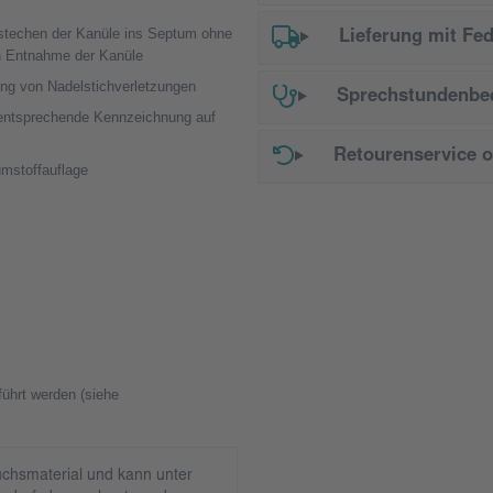
instechen der Kanüle ins Septum ohne
Lieferung mit Fe
h Entnahme der Kanüle
dung von Nadelstichverletzungen
Sprechstundenbed
 (entsprechende Kennzeichnung auf
Retourenservice 
umstoffauflage
ührt werden (siehe
chsmaterial und kann unter