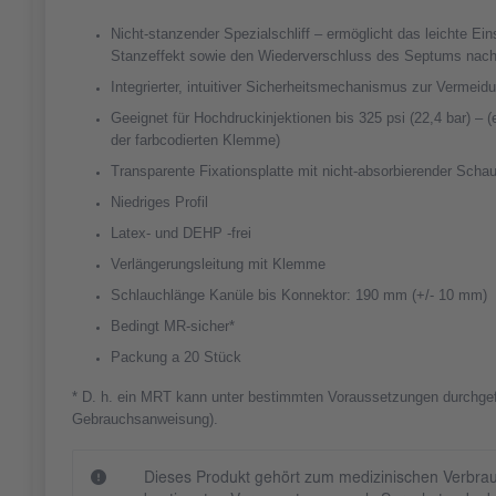
Nicht-stanzender Spezialschliff – ermöglicht das leichte E
Stanzeffekt sowie den Wiederverschluss des Septums nac
Integrierter, intuitiver Sicherheitsmechanismus zur Vermei
Geeignet für Hochdruckinjektionen bis 325 psi (22,4 bar) –
der farbcodierten Klemme)
Transparente Fixationsplatte mit nicht-absorbierender Scha
Niedriges Profil
Latex- und DEHP -frei
Verlängerungsleitung mit Klemme
Schlauchlänge Kanüle bis Konnektor: 190 mm (+/- 10 mm)
Bedingt MR-sicher*
Packung a 20 Stück
* D. h. ein MRT kann unter bestimmten Voraussetzungen durchgef
Gebrauchsanweisung).
Dieses Produkt gehört zum medizinischen Verbrau