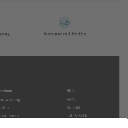
nzug,
Versand mit FedEx
ervices
Hilfe
ernwartung
FAQs
orteile
Kontakt
igenmarke
Lob & Kritik
easing
Außendienst