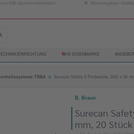
nung SSB (Sprechstundenbedarf)
Aktionsangebote | Staffel
TECHNIK/EINRICHTUNG
­HS EIGENMARKE
ANGEBO
herheitssysteme TRBA
Surecan Safety II Portkanüle, 20G x 38 m
B. Braun
Surecan Safety
mm, 20 Stück