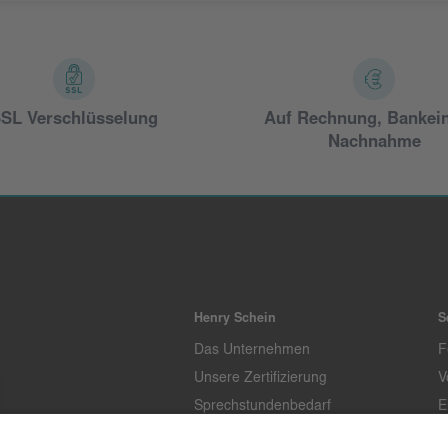
SL Verschlüsselung
Auf Rechnung, Bankei
Nachnahme
Henry Schein
S
Das Unternehmen
F
Unsere Zertifizierung
V
Sprechstundenbedarf
E
Unternehmenstandards
L