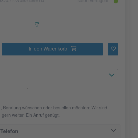
9874
/
sofort verfügbar
EAN 4046963891114
In den Warenkorb
n, Beratung wünschen oder bestellen möchten: Wir sind
 gern weiter. Ein Anruf genügt.
Telefon