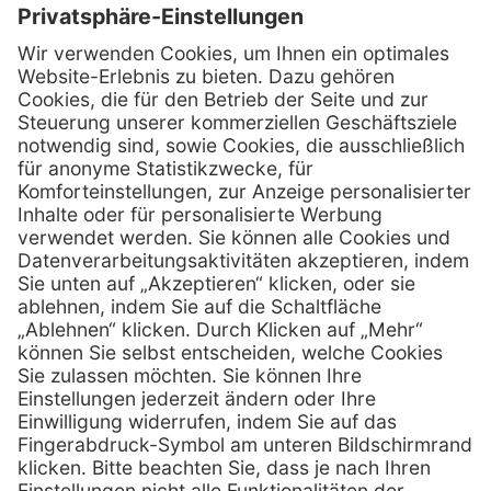
Kontakt
Firmensitz
Henry Schein Medical GmbH
Alt-Moabit 96 b
D-10559 Berlin
0800 - 888 777 6
Telefon:
0800 - 888 777 8
Telefax:
info @ henryschein-med.de
E-Mail:
Services
Hilfe
Fernwartung
FAQs
Vorteile
Kontakt
Eigenmarke
Lob & Kritik
Leasing
Außendienst
Techn. Service
Retoure