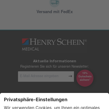
Versand mit FedEx
Aktuelle Informationen
Registrieren Sie sich für unseren Newsletter:
15%
Gutschein
*sichern
Kontakt
Firmensitz