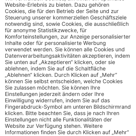
Henry Schein Medical GmbH
Alt-Moabit 96 b
D-10559 Berlin
0800 - 888 777 6
Telefon:
0800 - 888 777 8
Telefax:
info @ henryschein-med.de
E-Mail:
Services
Hilfe
Fernwartung
FAQs
Vorteile
Kontakt
Eigenmarke
Lob & Kritik
Leasing
Außendienst
Techn. Service
Retoure
Kataloge
E-Rechnung
Zertifikat
Rechtliches