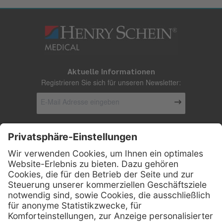
Aktuelle Informationen
Registrieren Sie sich für unseren Newsletter:
Kontakt
Firmensitz
Henry Schein Medical GmbH
Alt-Moabit 96 b
D-10559 Berlin
0800 - 888 777 6
Telefon:
0800 - 888 777 8
Telefax: