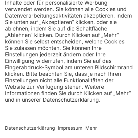
info @ henryschein-med.de
E-Mail:
Services
Hilfe
Fernwartung
FAQs
Vorteile
Kontakt
Eigenmarke
Lob & Kritik
Leasing
Außendienst
Techn. Service
Retoure
Kataloge
E-Rechnung
Zertifikat
Rechtliches
Impressum
Datenschutz
AGB
Nachhaltigkeit