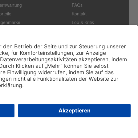
ernwartung
FAQs
orteile
Kontakt
igenmarke
Lob & Kritik
easing
Außendienst
echn. Service
Retoure
ataloge
E-Rechnung
ertifikat
Rechtliches
Impressum
Datenschutz
AGB
Nachhaltigkeit