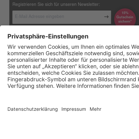
Registrieren Sie sich für unseren Newsletter:
15%
Gutschein
*sichern
Kontakt
Firmensitz
Henry Schein Medical GmbH
Alt-Moabit 96 b
D-10559 Berlin
0800 - 888 777 6
Telefon:
0800 - 888 777 8
Telefax:
info @ henryschein-med.de
E-Mail:
Copyright © 2026 Henry Schein Medical, Inc. All rights reserved. |
Sitemap