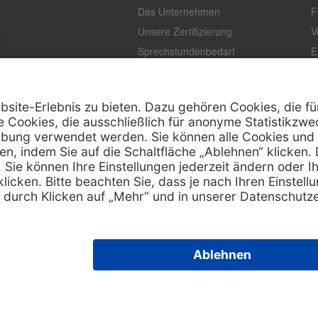
Das Unternehmen
F
Unsere Zertifizierung
V
Sprechstundenbedarf
E
Unternehmenstandards
L
T
K
Z