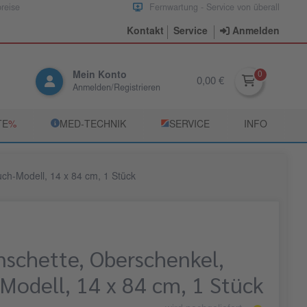
preise
Fernwartung - Service von überall
Kontakt
Service
Anmelden
Mein Konto
0,00 €
Anmelden/Registrieren
TE
­%
­MED‑TECHNIK
­SERVICE
INFO
ch-Modell, 14 x 84 cm, 1 Stück
schette, Oberschenkel,
Modell, 14 x 84 cm, 1 Stück