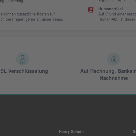
ung notwendig.
Für diesen Artikel is
Humanartikel
Es können zusätzliche Kosten für
Auf Grund einer europ
 sich bei Fragen gerne an unser Team.
Human-AM, ist dieser
SL Verschlüsselung
Auf Rechnung, Bankei
Nachnahme
Henry Schein
S