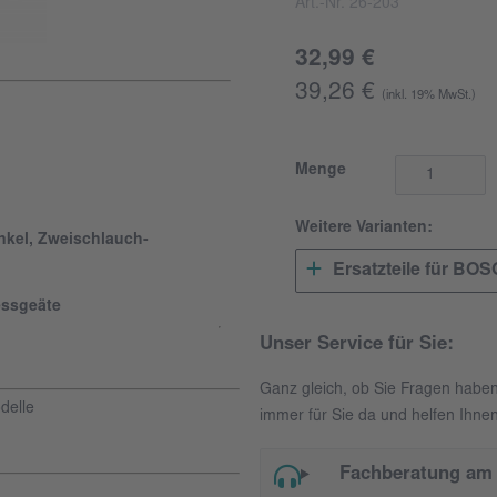
Art.-Nr. 26-203
32,99 €
39,26 €
(inkl. 19% MwSt.)
Menge
Weitere Varianten:
nkel, Zweischlauch-
Ersatzteile für BO
essgeäte
Unser Service für Sie:
Ganz gleich, ob Sie Fragen habe
delle
immer für Sie da und helfen Ihnen
Fachberatung am 