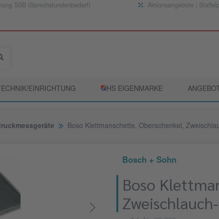
nung SSB (Sprechstundenbedarf)
Aktionsangebote | Staffel
TECHNIK/EINRICHTUNG
­HS EIGENMARKE
ANGEBO
druckmessgeräte
Boso Klettmanschette, Oberschenkel, Zweischlau
Bosch + Sohn
Boso Klettman
Zweischlauch-