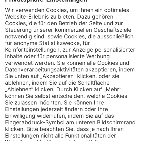
Firmensitz
Henry Schein Medical GmbH
Alt-Moabit 96 b
D-10559 Berlin
0800 - 888 777 6
Telefon:
0800 - 888 777 8
Telefax:
info @ henryschein-med.de
E-Mail:
Services
Hilfe
Fernwartung
FAQs
Vorteile
Kontakt
Eigenmarke
Lob & Kritik
Leasing
Außendienst
Techn. Service
Retoure
Kataloge
E-Rechnung