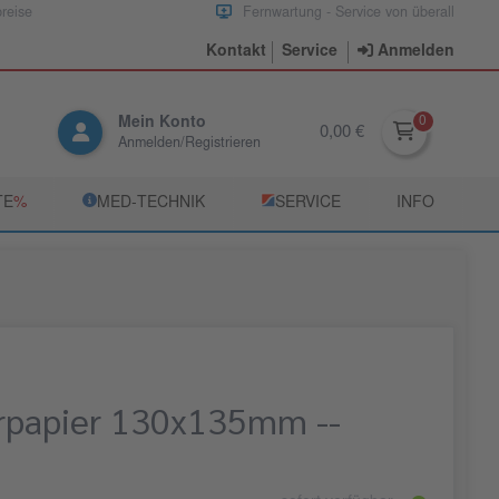
preise
Fernwartung - Service von überall
Kontakt
Service
Anmelden
Mein Konto
0,00 €
Anmelden/Registrieren
TE
­%
­MED‑TECHNIK
­SERVICE
INFO
erpapier 130x135mm --