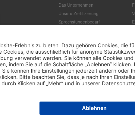
Das Unternehmen
F
Unsere Zertifizierung
V
Sprechstundenbedarf
E
Unternehmenstandards
L
T
K
Z