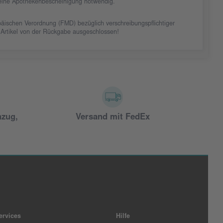
t eine Apothekenbescheinigung notwendig.
äischen Verordnung (FMD) bezüglich verschreibungspflichtiger
 Artikel von der Rückgabe ausgeschlossen!
nzug,
Versand mit FedEx
ervices
Hilfe