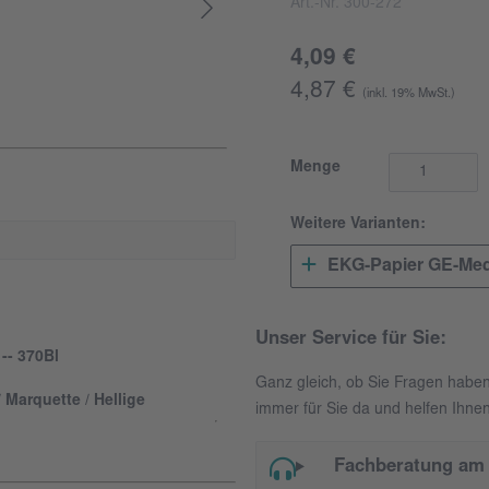
Art.-Nr. 300-272
4,09 €
4,87 €
(inkl. 19% MwSt.)
Menge
Weitere Varianten:
EKG-Papier GE-Medi
Unser Service für Sie:
-- 370Bl
Ganz gleich, ob Sie Fragen habe
Marquette / Hellige
immer für Sie da und helfen Ihnen
Fachberatung am 