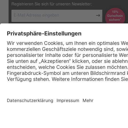
Registrieren Sie sich für unseren Newsletter:
15%
Gutschein
*sichern
Kontakt
Firmensitz
Henry Schein Medical GmbH
Alt-Moabit 96 b
D-10559 Berlin
0800 - 888 777 6
Telefon:
0800 - 888 777 8
Telefax:
info @ henryschein-med.de
E-Mail:
Copyright © 2026 Henry Schein Medical, Inc. All rights reserved. |
Sitemap