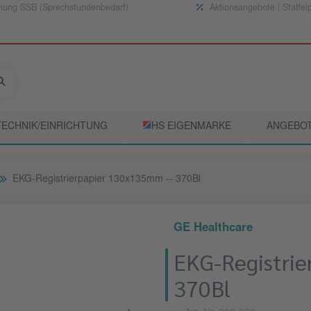
nung SSB (Sprechstundenbedarf)
Aktionsangebote | Staffel
TECHNIK/EINRICHTUNG
­HS EIGENMARKE
ANGEBO
EKG-Registrierpapier 130x135mm -- 370Bl
GE Healthcare
EKG-Registri
370Bl