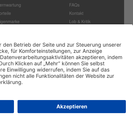
ernwartung
FAQs
orteile
Kontakt
igenmarke
Lob & Kritik
easing
Außendienst
echn. Service
Retoure
ataloge
E-Rechnung
ertifikat
Rechtliches
Impressum
Datenschutz
AGB
Nachhaltigkeit