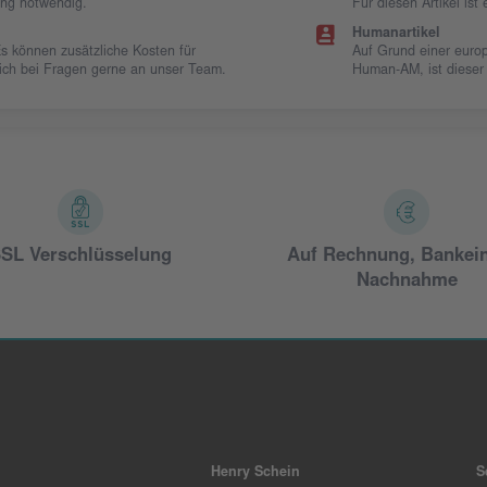
ung notwendig.
Für diesen Artikel is
Humanartikel
Es können zusätzliche Kosten für
Auf Grund einer europ
 sich bei Fragen gerne an unser Team.
Human-AM, ist dieser
SL Verschlüsselung
Auf Rechnung, Bankei
Nachnahme
Henry Schein
S