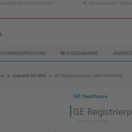
nung SSB (Sprechstundenbedarf)
Aktionsangebote | Staffel
TECHNIK/EINRICHTUNG
­HS EIGENMARKE
ANGEBO
hör
Zubehör für EKG
GE Registrierpapier 1200/1600/2000
GE Healthcare
GE Registrier
Art.-Nr. 875-538