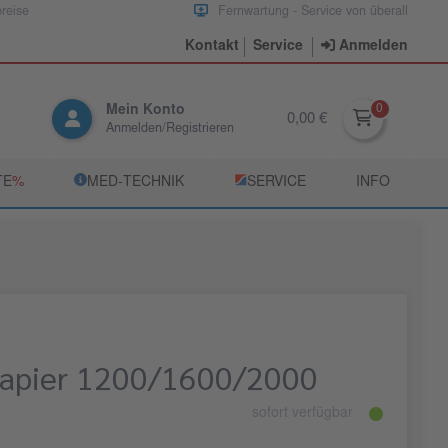
preise
Fernwartung - Service von überall
Kontakt
Service
Anmelden
Mein Konto
0,00 €
Anmelden/Registrieren
TE
­%
­MED‑TECHNIK
­SERVICE
INFO
papier 1200/1600/2000
sofort verfügbar