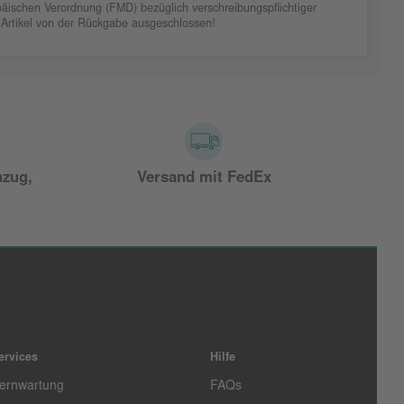
äischen Verordnung (FMD) bezüglich verschreibungspflichtiger
 Artikel von der Rückgabe ausgeschlossen!
nzug,
Versand mit FedEx
ervices
Hilfe
ernwartung
FAQs