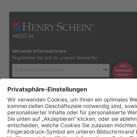
Aktuelle Informationen
Registrieren Sie sich für unseren Newsletter:
15%
Gutschein
*sichern
Kontakt
Firmensitz
Henry Schein Medical GmbH
Alt-Moabit 96 b
D-10559 Berlin