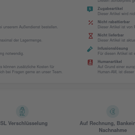
Diesen Sonderpreis g
Zugabeartikel
Dieser Artikel wird ni
Nicht rabattierbar
bei unserem Außendienst bestellen.
Dieser Artikel ist vo
Nicht lieferbar
t maximal der Lagermenge.
Dieser Artikel ist aktue
Infusionslösung
ung notwendig.
Für diesen Artikel is
Humanartikel
Es können zusätzliche Kosten für
Auf Grund einer europ
 sich bei Fragen gerne an unser Team.
Human-AM, ist dieser
SL Verschlüsselung
Auf Rechnung, Bankei
Nachnahme