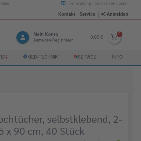
preise
Fernwartung - Service von überall
Kontakt
Service
Anmelden
Mein Konto
0,00 €
Anmelden/Registrieren
TE
­%
­MED‑TECHNIK
­SERVICE
INFO
ochtücher, selbstklebend, 2-
 75 x 90 cm, 40 Stück