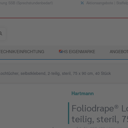
nung SSB (Sprechstundenbedarf)
Aktionsangebote | Staffel
TECHNIK/EINRICHTUNG
­HS EIGENMARKE
ANGEBO
chtücher, selbstklebend, 2-teilig, steril, 75 x 90 cm, 40 Stück
Hartmann
Foliodrape® L
teilig, steril,