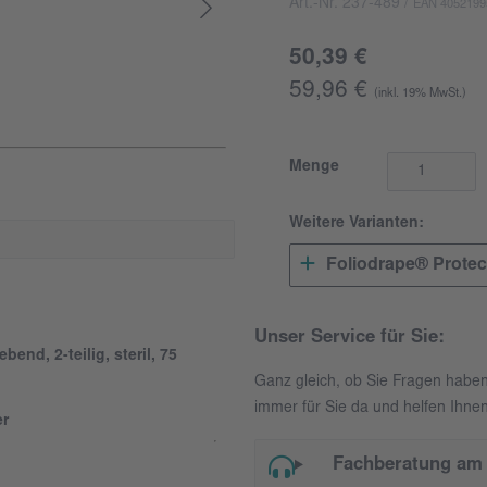
Art.-Nr. 237-489
/
EAN 4052199
50,39 €
59,96 €
(inkl. 19% MwSt.)
Menge
Weitere Varianten:
Foliodrape® Prote
Unser Service für Sie:
end, 2-teilig, steril, 75
Ganz gleich, ob Sie Fragen habe
immer für Sie da und helfen Ihnen
er
Fachberatung am 