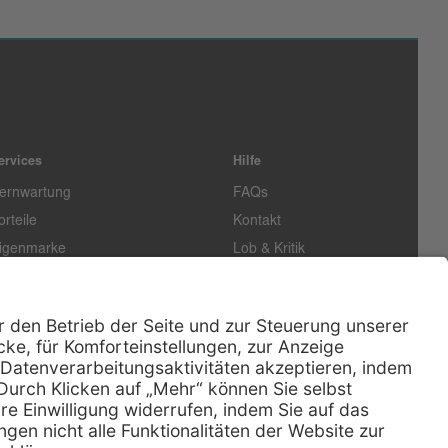
ervices
Hilfe
ernwartung
FAQs
orteile
Kontakt
igenmarke
Lob & Kritik
easing
Außendienst
echn. Service
Retoure
ataloge
E-Rechnung
ertifikat
Rechtliches
Impressum
Datenschutz