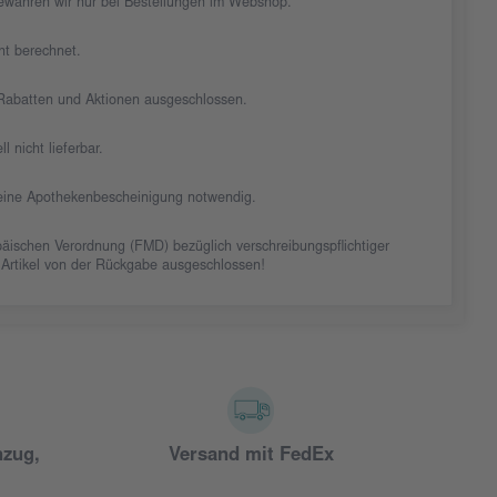
ewähren wir nur bei Bestellungen im Webshop.
cht berechnet.
n Rabatten und Aktionen ausgeschlossen.
ll nicht lieferbar.
t eine Apothekenbescheinigung notwendig.
äischen Verordnung (FMD) bezüglich verschreibungspflichtiger
 Artikel von der Rückgabe ausgeschlossen!
nzug,
Versand mit FedEx