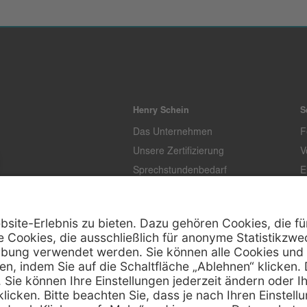
Henry Schein
S
Das Unternehmen
F
Unsere Zertifizierung
V
Sprechstundenbedarf
E
Unternehmenstandards
L
T
K
Z