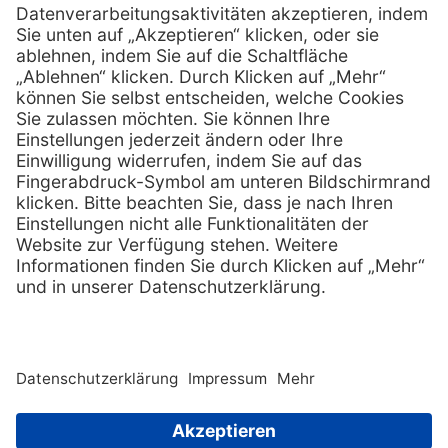
Services
Hilfe
Fernwartung
FAQs
Vorteile
Kontakt
Eigenmarke
Lob & Kritik
Leasing
Außendienst
Techn. Service
Retoure
Kataloge
E-Rechnung
Zertifikat
Rechtliches
Impressum
Datenschutz
AGB
Nachhaltigkeit