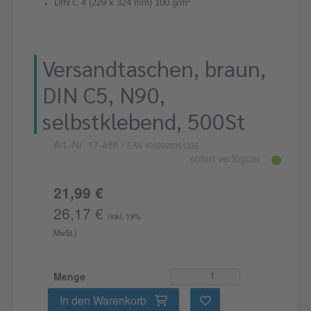
DIN C 4 (229 x 324 mm) 100 g/m²
Versandtaschen, braun,
DIN C5, N90,
selbstklebend, 500St
Art.-Nr. 17-486
/
EAN 4003928351335
sofort verfügbar
21,99 €
26,17 €
(inkl. 19%
MwSt.)
Menge
In den Warenkorb