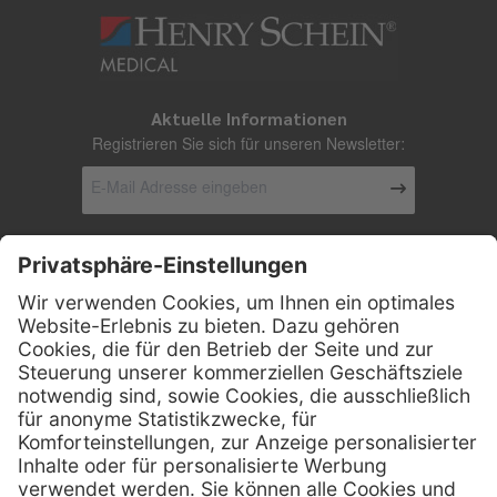
Aktuelle Informationen
Registrieren Sie sich für unseren Newsletter:
Kontakt
Firmensitz
Henry Schein Medical GmbH
Alt-Moabit 96 b
D-10559 Berlin
0800 - 888 777 6
Telefon:
0800 - 888 777 8
Telefax:
info @ henryschein-med.de
E-Mail: