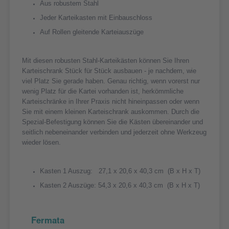
Aus robustem Stahl
Jeder Karteikasten mit Einbauschloss
Auf Rollen gleitende Karteiauszüge
Mit diesen robusten Stahl-Karteikästen können Sie Ihren
Karteischrank Stück für Stück ausbauen -­ je nachdem, wie
viel Platz Sie gerade haben. Genau richtig, wenn vorerst nur
wenig Platz für die Kartei vorhanden ist, herkömmliche
Karteischränke in Ihrer Praxis nicht hineinpassen oder wenn
Sie mit einem kleinen Karteischrank auskommen. Durch die
Spezial-Befestigung können Sie die Kästen übereinander und
seitlich nebeneinander verbinden und jederzeit ohne Werkzeug
wieder lösen.
Kasten 1 Auszug: 27,1 x 20,6 x 40,3 cm (B x H x T)
Kasten 2 Auszüge: 54,3 x 20,6 x 40,3 cm (B x H x T)
Fermata