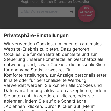
Registrieren Sie sich für unseren Newsletter:
15%
Gutschein
*sichern
Kontakt
Firmensitz
Henry Schein Medical GmbH
Alt-Moabit 96 b
D-10559 Berlin
0800 - 888 777 6
Telefon:
0800 - 888 777 8
Telefax:
info @ henryschein-med.de
E-Mail:
Services
Hilfe
Fernwartung
FAQs