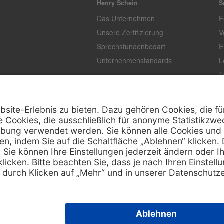
Henry Schein
S
Das Unternehmen
F
Unsere Zertifizierung
V
Sprechstundenbedarf
E
Unternehmenstandards
L
T
K
Z