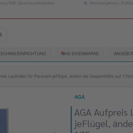
nung SSB (Sprechstundenbedarf)
Aktionsangebote | Staffel
TECHNIK/EINRICHTUNG
­HS EIGENMARKE
ANGEBO
eis Laufrollen für Paravant jeFlügel, ändert die Gesamthöhe auf 175
AGA
AGA Aufpreis 
jeFlügel, änd