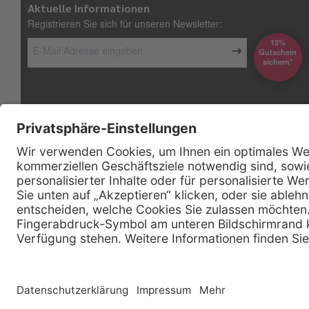
Aktuelle Informationen
Registrieren Sie sich für unseren Newsletter:
15%
Gutschein
*sichern
Kontakt
Firmensitz
Henry Schein Medical GmbH
Alt-Moabit 96 b
D-10559 Berlin
0800 - 888 777 6
Telefon:
0800 - 888 777 8
Telefax:
info @ henryschein-med.de
E-Mail:
Copyright © 2026 Henry Schein Medical, Inc. All rights reserved. |
Sitemap