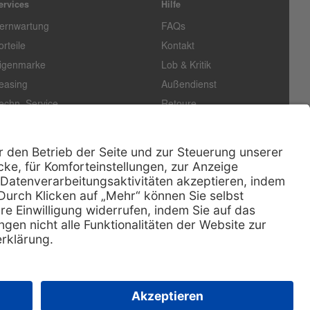
ervices
Hilfe
ernwartung
FAQs
orteile
Kontakt
igenmarke
Lob & Kritik
easing
Außendienst
echn. Service
Retoure
ataloge
E-Rechnung
ertifikat
Rechtliches
Impressum
Datenschutz
AGB
Nachhaltigkeit