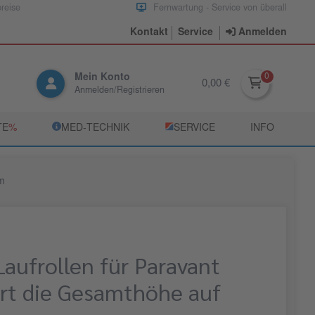
preise
Fernwartung - Service von überall
Kontakt
Service
Anmelden
Mein Konto
0,00 €
Anmelden/Registrieren
TE
­%
­MED‑TECHNIK
­SERVICE
INFO
cm
Laufrollen für Paravant
ert die Gesamthöhe auf