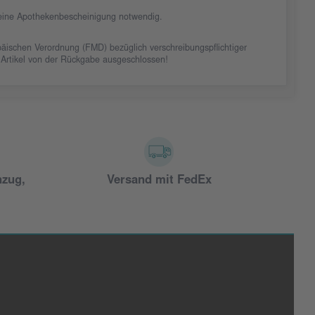
t eine Apothekenbescheinigung notwendig.
äischen Verordnung (FMD) bezüglich verschreibungspflichtiger
 Artikel von der Rückgabe ausgeschlossen!
nzug,
Versand mit FedEx