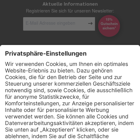
Aktuelle Informationen
Registrieren Sie sich für unseren Newsletter:
15%
Gutschein
*sichern
Kontakt
Firmensitz
Henry Schein Medical GmbH
Alt-Moabit 96 b
D-10559 Berlin
0800 - 888 777 6
Telefon:
0800 - 888 777 8
Telefax:
info @ henryschein-med.de
E-Mail:
Services
Hilfe