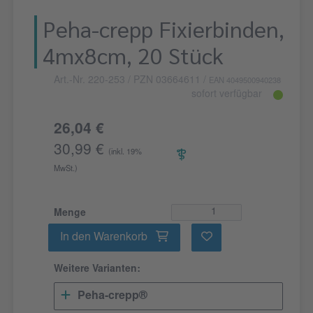
Peha-crepp Fixierbinden,
4mx8cm, 20 Stück
Art.-Nr. 220-253
/ PZN 03664611
/
EAN 4049500940238
sofort verfügbar
26,04 €
30,99 €
(inkl. 19%
MwSt.)
Menge
In den Warenkorb
Weitere Varianten:
Peha-crepp®