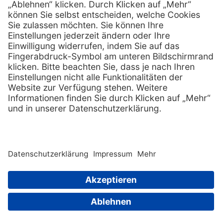
Fernwartung
FAQs
Vorteile
Kontakt
Eigenmarke
Lob & Kritik
Leasing
Außendienst
Techn. Service
Retoure
Kataloge
E-Rechnung
Zertifikat
Rechtliches
Impressum
Datenschutz
AGB
Nachhaltigkeit
Copyright © 2026 Henry Schein Medical, Inc. All rights
reserved. |
Sitemap