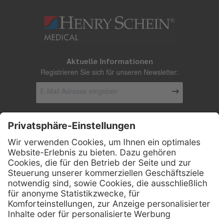
Aktuelle Informationen
Registrieren Sie sich für unseren Newsletter:
Kontakt
Firmensitz
Henry Schein Medical GmbH
Alt-Moabit 96 b
D-10559 Berlin
0800 - 888 777 6
Telefon:
0800 - 888 777 8
Telefax: