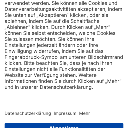
info @ henryschein-med.de
E-Mail:
Services
Hilfe
Fernwartung
FAQs
Vorteile
Kontakt
Eigenmarke
Lob & Kritik
Leasing
Außendienst
Techn. Service
Retoure
Kataloge
E-Rechnung
Zertifikat
Rechtliches
Impressum
Datenschutz
AGB
Nachhaltigkeit