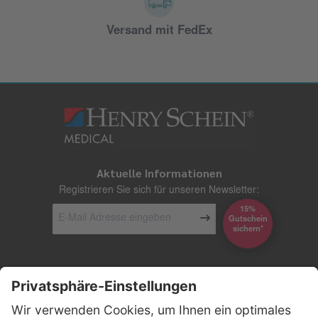
Versand mit FedEx
Aktuelle Informationen
Registrieren Sie sich für unseren Newsletter:
15%
Gutschein
*sichern
Kontakt
Firmensitz