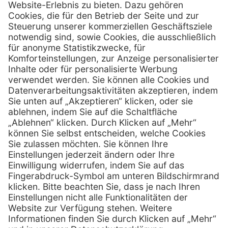
Henry Schein Medical GmbH
Alt-Moabit 96 b
D-10559 Berlin
0800 - 888 777 6
Telefon:
0800 - 888 777 8
Telefax:
info @ henryschein-med.de
E-Mail:
Services
Hilfe
Fernwartung
FAQs
Vorteile
Kontakt
Eigenmarke
Lob & Kritik
Leasing
Außendienst
Techn. Service
Retoure
Kataloge
E-Rechnung
Zertifikat
Rechtliches