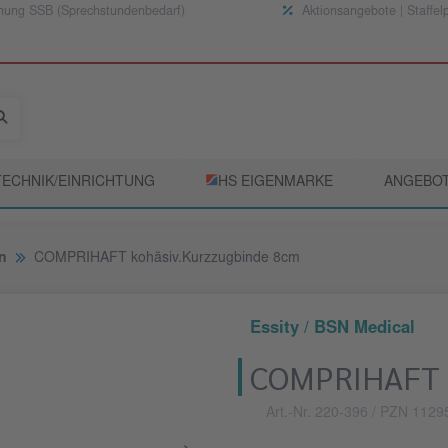
nung SSB (Sprechstundenbedarf)
Aktionsangebote | Staffel
TECHNIK/EINRICHTUNG
­HS EIGENMARKE
ANGEBO
n
COMPRIHAFT kohäsiv.Kurzzugbinde 8cm
Essity / BSN Medical
COMPRIHAFT k
Art.-Nr. 220-396
/ PZN 1129