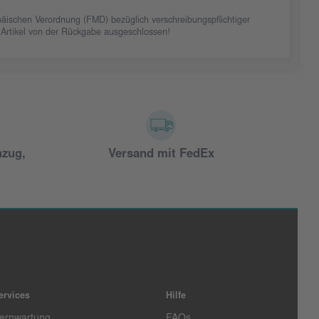
äischen Verordnung (FMD) bezüglich verschreibungspflichtiger
 Artikel von der Rückgabe ausgeschlossen!
nzug,
Versand mit FedEx
ervices
Hilfe
ernwartung
FAQs