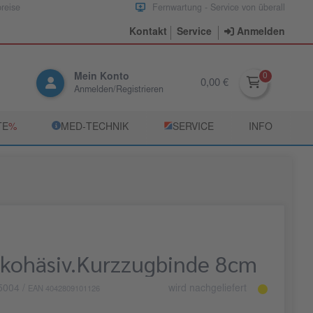
preise
Fernwartung - Service von überall
Kontakt
Service
Anmelden
Mein Konto
0,00 €
Anmelden/Registrieren
TE
­%
­MED‑TECHNIK
­SERVICE
INFO
ohäsiv.Kurzzugbinde 8cm
5004
/
wird nachgeliefert
EAN 4042809101126