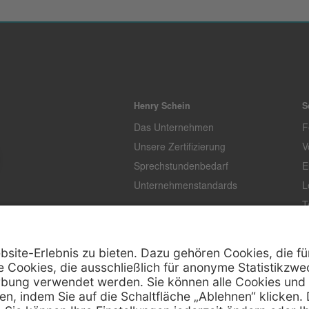
Henry Schein
S
Das Unternehmen
F
Unsere Zertifizierung
V
Sprechstundenbedarf
E
Unternehmenstandards
L
T
K
Z