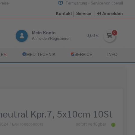
preise
Fernwartung - Service von überall
Kontakt
Service
Anmelden
Mein Konto
0,00 €
Anmelden/Registrieren
TE
­%
­MED‑TECHNIK
­SERVICE
INFO
eutral Kpr.7, 5x10cm 10St
5624
/
sofort verfügbar
EAN 4049500400015