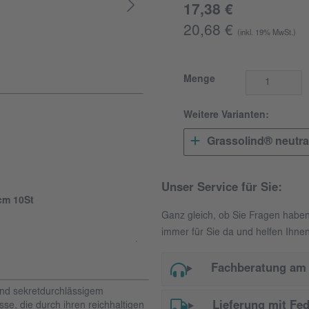
17,38 €
20,68 €
(inkl. 19% MwSt.)
Menge
Weitere Varianten:
Grassolind® neutra
Unser Service für Sie:
cm 10St
Ganz gleich, ob Sie Fragen habe
immer für Sie da und helfen Ihnen
Fachberatung am 
und sekretdurchlässigem
Lieferung mit Fe
e, die durch ihren reichhaltigen