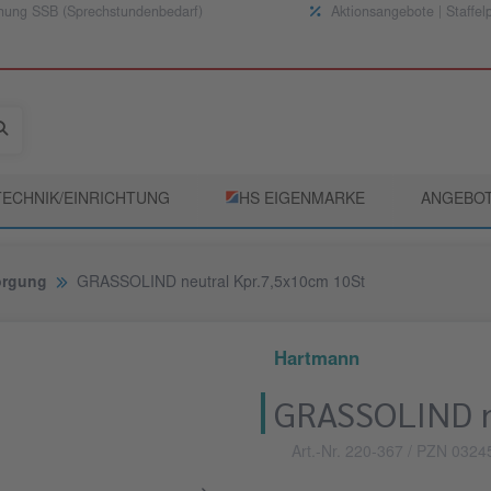
nung SSB (Sprechstundenbedarf)
Aktionsangebote | Staffel
TECHNIK/EINRICHTUNG
­HS EIGENMARKE
ANGEBO
orgung
GRASSOLIND neutral Kpr.7,5x10cm 10St
Hartmann
GRASSOLIND n
Art.-Nr. 220-367
/ PZN 0324