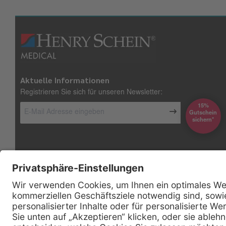
Aktuelle Informationen
Registrieren Sie sich für unseren Newsletter:
15%
Gutschein
*sichern
Kontakt
Firmensitz
Henry Schein Medical GmbH
Alt-Moabit 96 b
D-10559 Berlin