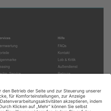
ervices
Hilfe
ernwartung
FAQs
orteile
Kontakt
igenmarke
Lob & Kritik
easing
Außendienst
echn. Service
Retoure
ataloge
E-Rechnung
ertifikat
Rechtliches
Impressum
Datenschutz