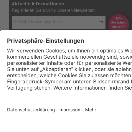
Aktuelle Informationen
Registrieren Sie sich für unseren Newsletter:
15%
Gutschein
*sichern
Kontakt
Firmensitz
Henry Schein Medical GmbH
Alt-Moabit 96 b
D-10559 Berlin
0800 - 888 777 6
Telefon:
0800 - 888 777 8
Telefax:
info @ henryschein-med.de
E-Mail:
Copyright © 2026 Henry Schein Medical, Inc. All rights reserved. |
Sitemap