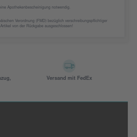
t eine Apothekenbescheinigung notwendig.
äischen Verordnung (FMD) bezüglich verschreibungspflichtiger
 Artikel von der Rückgabe ausgeschlossen!
nzug,
Versand mit FedEx