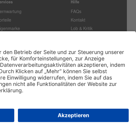
ervices
Hilfe
ernwartung
FAQs
orteile
Kontakt
igenmarke
Lob & Kritik
easing
Außendienst
echn. Service
Retoure
ataloge
E-Rechnung
ertifikat
Rechtliches
Impressum
Datenschutz
AGB
Nachhaltigkeit