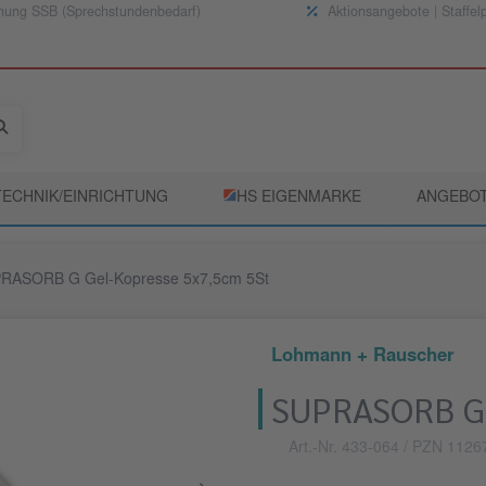
nung SSB (Sprechstundenbedarf)
Aktionsangebote | Staffel
TECHNIK/EINRICHTUNG
­HS EIGENMARKE
ANGEBO
RASORB G Gel-Kopresse 5x7,5cm 5St
Lohmann + Rauscher
SUPRASORB G 
Art.-Nr. 433-064
/ PZN 1126