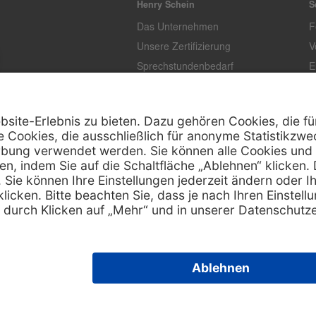
Henry Schein
S
Das Unternehmen
F
Unsere Zertifizierung
V
Sprechstundenbedarf
E
Unternehmenstandards
L
T
K
Z