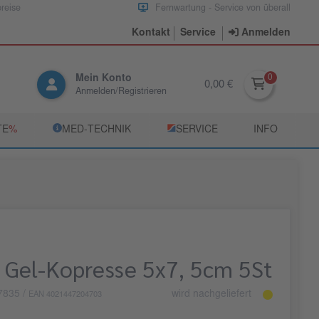
preise
Fernwartung - Service von überall
Kontakt
Service
Anmelden
Mein Konto
0,00 €
Anmelden/Registrieren
TE
­%
­MED‑TECHNIK
­SERVICE
INFO
Gel-Kopresse 5x7, 5cm 5St
7835
/
wird nachgeliefert
EAN 4021447204703