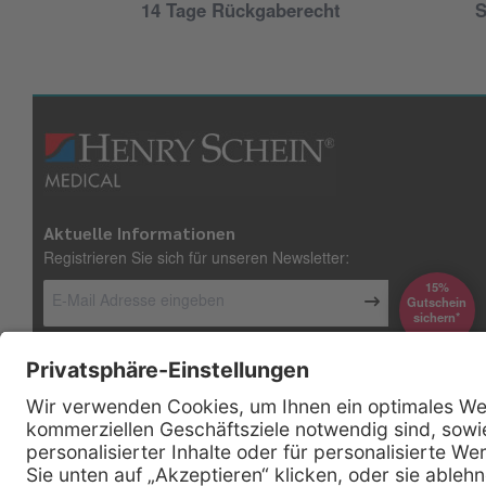
14 Tage Rückgaberecht
S
Aktuelle Informationen
Registrieren Sie sich für unseren Newsletter:
15%
Gutschein
*sichern
Kontakt
Firmensitz
Henry Schein Medical GmbH