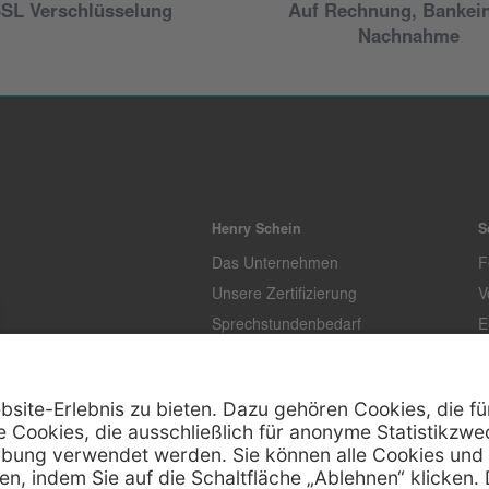
SL Verschlüsselung
Auf Rechnung, Bankei
Nachnahme
Henry Schein
S
Das Unternehmen
F
Unsere Zertifizierung
V
Sprechstundenbedarf
E
Unternehmenstandards
L
T
K
Z