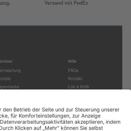
nzug,
Versand mit FedEx
ervices
Hilfe
ernwartung
FAQs
orteile
Kontakt
igenmarke
Lob & Kritik
easing
Außendienst
echn. Service
Retoure
ataloge
E-Rechnung
ertifikat
Rechtliches