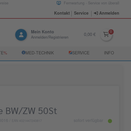
preise
Fernwartung - Service von überall
Kontakt
Service
Anmelden
Mein Konto
0,00 €
Anmelden/Registrieren
TE
­%
­MED‑TECHNIK
­SERVICE
INFO
ge BW/ZW 50St
0016
/
sofort verfügbar
EAN 4021447240817