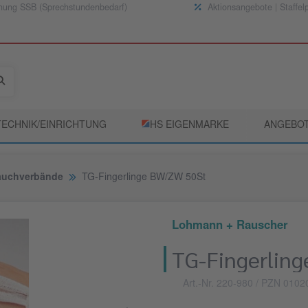
nung SSB (Sprechstundenbedarf)
Aktionsangebote | Staffel
TECHNIK/EINRICHTUNG
­HS EIGENMARKE
ANGEBO
lauchverbände
TG-Fingerlinge BW/ZW 50St
Lohmann + Rauscher
TG-Fingerlin
Art.-Nr. 220-980
/ PZN 0102