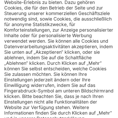
Henry Schein Medical GmbH
Alt-Moabit 96 b
D-10559 Berlin
0800 - 888 777 6
Telefon:
0800 - 888 777 8
Telefax:
info @ henryschein-med.de
E-Mail:
Services
Hilfe
Fernwartung
FAQs
Vorteile
Kontakt
Eigenmarke
Lob & Kritik
Leasing
Außendienst
Techn. Service
Retoure
Kataloge
E-Rechnung
Zertifikat
Rechtliches