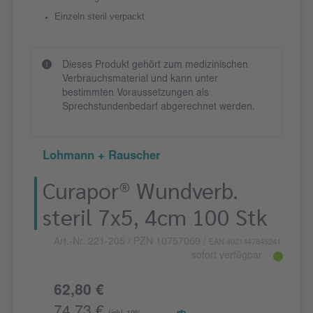
Einzeln steril verpackt
Dieses Produkt gehört zum medizinischen
Verbrauchsmaterial und kann unter
bestimmten Voraussetzungen als
Sprechstundenbedarf abgerechnet werden.
Lohmann + Rauscher
Curapor® Wundverb.
steril 7x5, 4cm 100 Stk
Art.-Nr. 221-205
/ PZN 10757069
/
EAN 4021447845241
sofort verfügbar
62,80 €
74,73 €