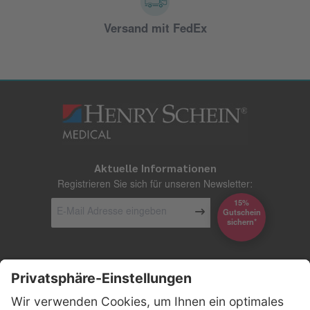
Versand mit FedEx
Aktuelle Informationen
Registrieren Sie sich für unseren Newsletter:
15%
Gutschein
*sichern
Kontakt
Firmensitz