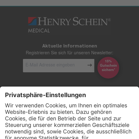
Aktuelle Informationen
Registrieren Sie sich für unseren Newsletter:
15%
Gutschein
*sichern
Kontakt
Firmensitz
Henry Schein Medical GmbH
Alt-Moabit 96 b
D-10559 Berlin
0800 - 888 777 6
Telefon: