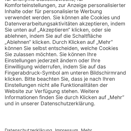
0800 - 888 777 8
Telefax:
info @ henryschein-med.de
E-Mail:
Services
Hilfe
Fernwartung
FAQs
Vorteile
Kontakt
Eigenmarke
Lob & Kritik
Leasing
Außendienst
Techn. Service
Retoure
Kataloge
E-Rechnung
Zertifikat
Rechtliches
Impressum
Datenschutz
AGB