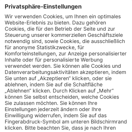
Kontakt
Firmensitz
Henry Schein Medical GmbH
Alt-Moabit 96 b
D-10559 Berlin
0800 - 888 777 6
Telefon:
0800 - 888 777 8
Telefax:
info @ henryschein-med.de
E-Mail:
Services
Hilfe
Fernwartung
FAQs
Vorteile
Kontakt
Eigenmarke
Lob & Kritik
Leasing
Außendienst
Techn. Service
Retoure