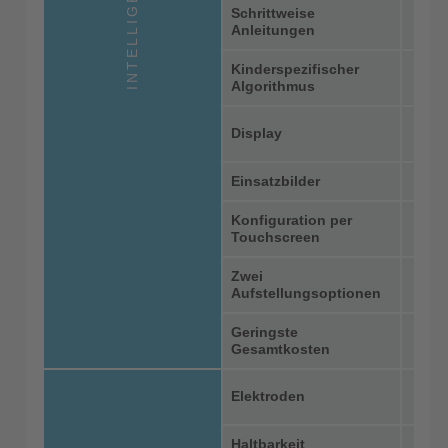
INTELLIGENT
Schrittweise
Anleitungen
Kinderspezifischer
Algorithmus
Display
Einsatzbilder
Konfiguration per
Touchscreen
Zwei
Aufstellungsoptionen
Geringste
Gesamtkosten
CPR-
Elektroden
Haltbarkeit