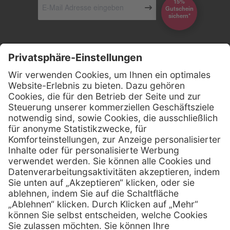
15%
Gutschein
*sichern
Kontakt
Firmensitz
Henry Schein Medical GmbH
Alt-Moabit 96 b
D-10559 Berlin
0800 - 888 777 6
Telefon:
0800 - 888 777 8
Telefax:
info @ henryschein-med.de
E-Mail:
Services
Hilfe
Fernwartung
FAQs
Vorteile
Kontakt