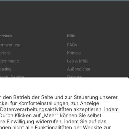
ervices
Hilfe
ernwartung
FAQs
orteile
Kontakt
igenmarke
Lob & Kritik
easing
Außendienst
echn. Service
Retoure
ataloge
E-Rechnung
ertifikat
Rechtliches
Impressum
Datenschutz
AGB