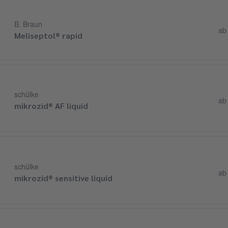
B. Braun
a
Meliseptol® rapid
schülke
a
mikrozid® AF liquid
schülke
a
mikrozid® sensitive liquid