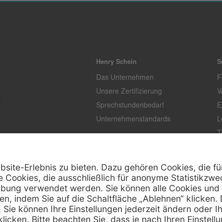
Henry Schein
S
Das Unternehmen
F
Unsere Zertifizierung
V
Sprechstundenbedarf
E
Unternehmenstandards
L
T
K
Z