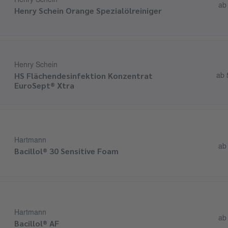
Henry Schein
a
Henry Schein Orange Spezialölreiniger
Henry Schein
HS Flächendesinfektion Konzentrat
ab
EuroSept® Xtra
Hartmann
a
Bacillol® 30 Sensitive Foam
Hartmann
a
Bacillol® AF