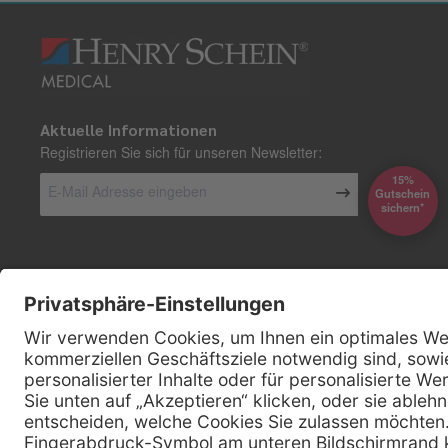
Aktuelle Informationen
Registrieren Sie sich für unseren Newsletter:
15%
Gutschein
*sichern
Kontakt
Firmensitz
Henry Schein Medical GmbH
Alt-Moabit 96 b
D-10559 Berlin
0800 - 888 777 6
Telefon: