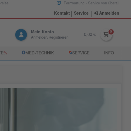
preise
Fernwartung - Service von überall
Kontakt
Service
Anmelden
Mein Konto
0,00 €
Anmelden/Registrieren
TE
­%
­MED‑TECHNIK
­SERVICE
INFO