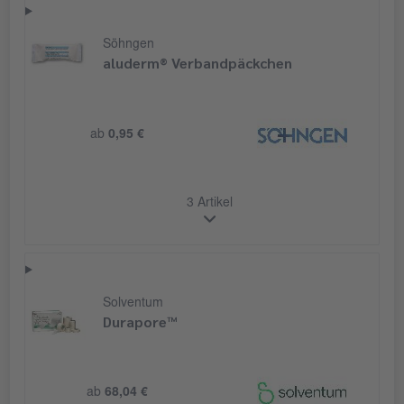
Söhngen
aluderm® Verbandpäckchen
ab
0,95 €
3 Artikel
Solventum
Durapore™
ab
68,04 €