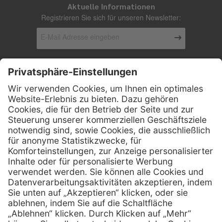
Aktuelle Informationen
Registrieren Sie sich für unseren Newsletter:
Kontakt
Firmensitz
Henry Schein Medical GmbH
Alt-Moabit 96 b
D-10559 Berlin
0800 - 888 777 6
Telefon:
0800 - 888 777 8
Telefax:
info @ henryschein-med.de
E-Mail:
Services
Hilfe
Fernwartung
FAQs