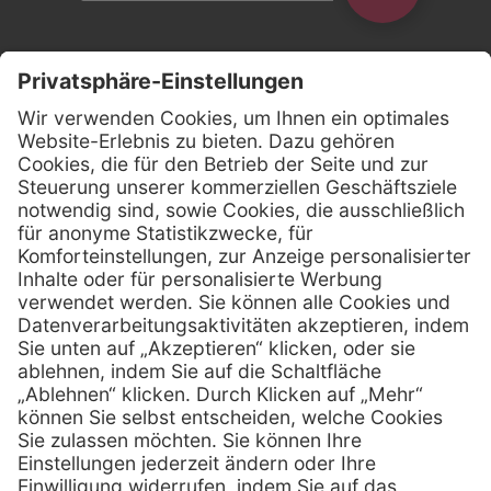
Kontakt
Firmensitz
Henry Schein Medical GmbH
Alt-Moabit 96 b
D-10559 Berlin
0800 - 888 777 6
Telefon:
0800 - 888 777 8
Telefax:
info @ henryschein-med.de
E-Mail:
Services
Hilfe
Fernwartung
FAQs
Vorteile
Kontakt
Eigenmarke
Lob & Kritik