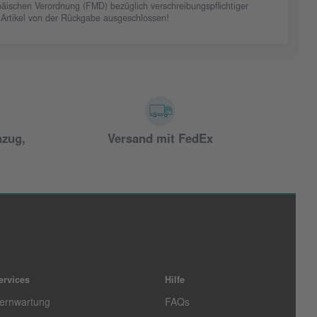
äischen Verordnung (FMD) bezüglich verschreibungspflichtiger
 Artikel von der Rückgabe ausgeschlossen!
nzug,
Versand mit FedEx
ervices
Hilfe
ernwartung
FAQs