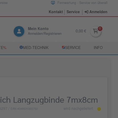
preise
Fernwartung - Service von überall
Kontakt
Service
Anmelden
Mein Konto
0,00 €
Anmelden/Registrieren
TE
­%
­MED‑TECHNIK
­SERVICE
INFO
ich Langzugbinde 7mx8cm
4297
/
wird nachgeliefert
EAN 4049500303750