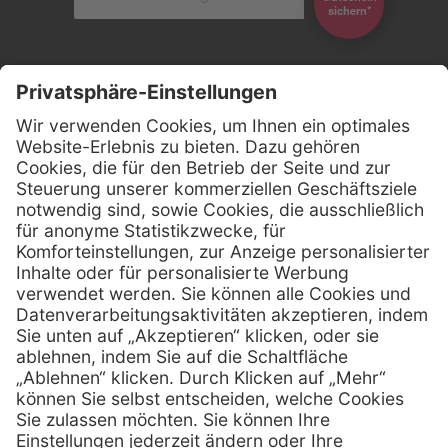
*sichern
Kontakt
Firmensitz
Henry Schein Medical GmbH
Alt-Moabit 96 b
D-10559 Berlin
0800 - 888 777 6
Telefon:
0800 - 888 777 8
Telefax:
info @ henryschein-med.de
E-Mail:
Services
Hilfe
Fernwartung
FAQs
Vorteile
Kontakt