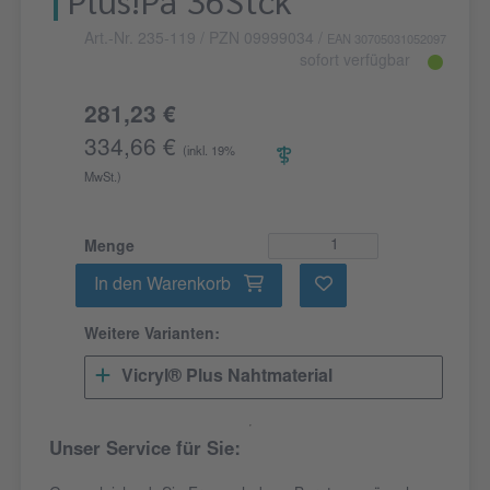
Art.-Nr. 235-119
/ PZN 09999034
/
EAN 30705031052097
sofort verfügbar
281,23 €
334,66 €
(inkl. 19%
MwSt.)
Menge
In den Warenkorb
Weitere Varianten:
Vicryl® Plus Nahtmaterial
Unser Service für Sie: