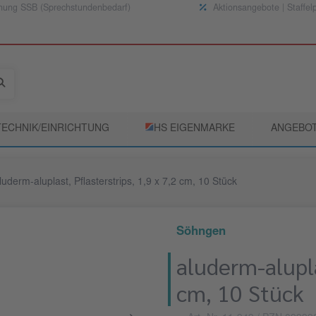
nung SSB (Sprechstundenbedarf)
Aktionsangebote | Staffel
TECHNIK/EINRICHTUNG
­HS EIGENMARKE
ANGEBO
luderm-aluplast, Pflasterstrips, 1,9 x 7,2 cm, 10 Stück
Söhngen
aluderm-aluplas
cm, 10 Stück