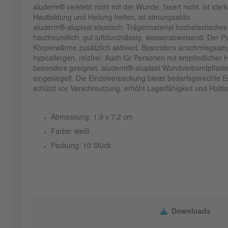
aluderm® verklebt nicht mit der Wunde, fasert nicht, ist sta
Hautbildung und Heilung helfen, ist atmungsaktiv.
aluderm®-aluplast elastisch: Trägermaterial hochelastisches
hautfreundlich, gut luftdurchlässig, wasserabweisend. Der Po
Körperwärme zusätzlich aktiviert. Besonders anschmiegsam,
hypoallergen, reizfrei. Auch für Personen mit empfindlicher H
besonders geeignet. aluderm®-aluplast Wundverbandpflaster
eingesiegelt. Die Einzelverpackung bietet bedarfsgerechte
schützt vor Verschmutzung, erhöht Lagerfähigkeit und Haltba
Abmessung: 1,9 x 7,2 cm
Farbe: weiß
Packung: 10 Stück
Downloads