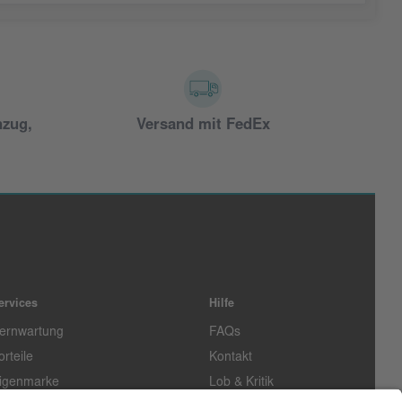
nzug,
Versand mit FedEx
ervices
Hilfe
ernwartung
FAQs
orteile
Kontakt
igenmarke
Lob & Kritik