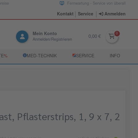
preise
Fernwartung - Service von überall
Kontakt
Service
Anmelden
Mein Konto
0,00 €
Anmelden/Registrieren
TE
­%
­MED‑TECHNIK
­SERVICE
INFO
t, Pflasterstrips, 1, 9 x 7, 2