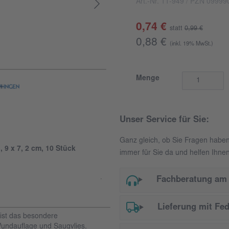
Art.-Nr. 11-949
/ PZN 09999
0,74 €
statt
0,99 €
0,88 €
(inkl. 19% MwSt.)
Menge
Unser Service für Sie:
Ganz gleich, ob Sie Fragen habe
, 9 x 7, 2 cm, 10 Stück
immer für Sie da und helfen Ihnen
Fachberatung am 
Lieferung mit Fe
ist das besondere
undauflage und Saugvlies.