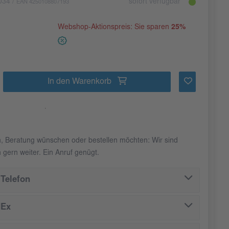
034
/
sofort verfügbar
EAN 4250108807193
Webshop-Aktionspreis: Sie sparen
25%
In den Warenkorb
n, Beratung wünschen oder bestellen möchten: Wir sind
 gern weiter. Ein Anruf genügt.
Telefon
dEx