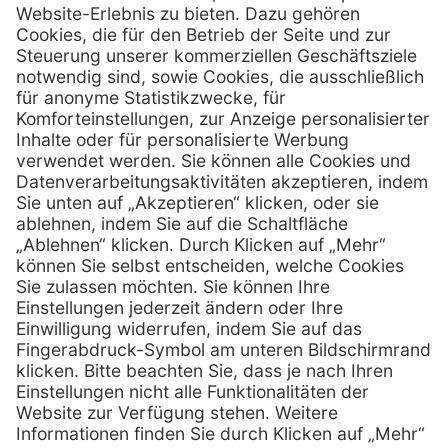
Henry Schein Medical GmbH
Alt-Moabit 96 b
D-10559 Berlin
0800 - 888 777 6
Telefon:
0800 - 888 777 8
Telefax:
info @ henryschein-med.de
E-Mail:
Services
Hilfe
Fernwartung
FAQs
Vorteile
Kontakt
Eigenmarke
Lob & Kritik
Leasing
Außendienst
Techn. Service
Retoure
Kataloge
E-Rechnung
Zertifikat
Rechtliches