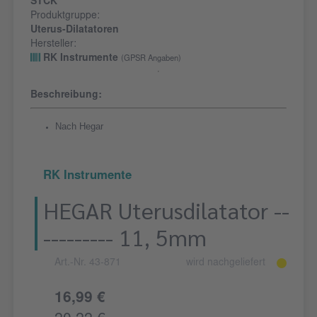
STCK
Produktgruppe:
Uterus-Dilatatoren
Hersteller:
RK Instrumente
(GPSR Angaben)
Beschreibung:
Nach Hegar
RK Instrumente
HEGAR Uterusdilatator --
--------- 11, 5mm
Art.-Nr. 43-871
wird nachgeliefert
16,99 €