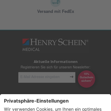
Versand mit FedEx
Aktuelle Informationen
Registrieren Sie sich für unseren Newsletter:
15%
Gutschein
*sichern
Kontakt
Firmensitz