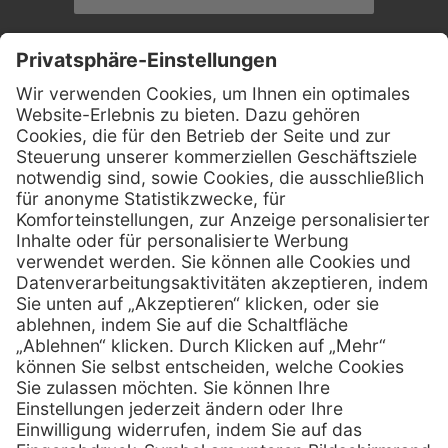
Kontakt
Firmensitz
Henry Schein Medical GmbH
Alt-Moabit 96 b
D-10559 Berlin
0800 - 888 777 6
Telefon:
0800 - 888 777 8
Telefax:
info @ henryschein-med.de
E-Mail:
Services
Hilfe
Fernwartung
FAQs
Vorteile
Kontakt
Eigenmarke
Lob & Kritik
Leasing
Außendienst