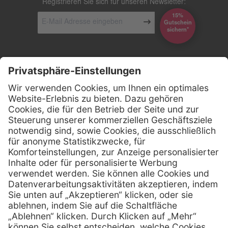
Registrieren Sie sich für unseren Newsletter:
15%
Gutschein
*sichern
Kontakt
Firmensitz
Henry Schein Medical GmbH
Alt-Moabit 96 b
D-10559 Berlin
0800 - 888 777 6
Telefon:
0800 - 888 777 8
Telefax:
info @ henryschein-med.de
E-Mail:
Services
Hilfe
Fernwartung
FAQs