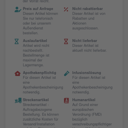
der Vorrat reicht.
Preis auf Anfrage
Nicht rabattierbar
Diesen Artikel können
Dieser Artikel ist von
Sie nur telefonisch
Rabatten und
oder bei unserem
Aktionen
Außendienst
ausgeschlossen.
bestellen.
Auslaufartikel
Nicht lieferbar
Artikel wird nicht
Dieser Artikel ist
nachbestellt.
aktuell nicht lieferbar.
Bestellmenge ist
maximal der
Lagermenge.
Apothekenpflichtig
Infusionslösung
Für diesen Artikel ist
Für diesen Artikel ist
eine
eine
Apothekenbescheinigung
Apothekenbescheinigung
notwendig.
notwendig.
Streckenartikel
Humanartikel
Streckenartikel -
Auf Grund einer
Auftragsbezogene
europäischen
Bestellung. Es können
Verordnung (FMD)
zusätzliche Kosten für
bezüglich
Versand/Installation
verschreibungspflichtiger