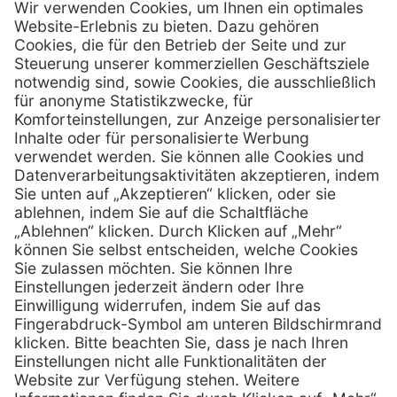
Firmensitz
Henry Schein Medical GmbH
Alt-Moabit 96 b
D-10559 Berlin
0800 - 888 777 6
Telefon:
0800 - 888 777 8
Telefax:
info @ henryschein-med.de
E-Mail:
Services
Hilfe
Fernwartung
FAQs
Vorteile
Kontakt
Eigenmarke
Lob & Kritik
Leasing
Außendienst
Techn. Service
Retoure
Kataloge
E-Rechnung