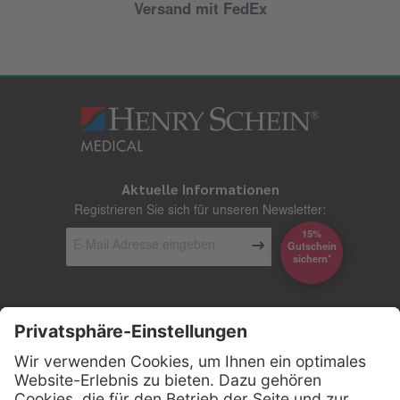
Versand mit FedEx
Aktuelle Informationen
Registrieren Sie sich für unseren Newsletter:
15%
Gutschein
*sichern
Kontakt
Firmensitz
Henry Schein Medical GmbH