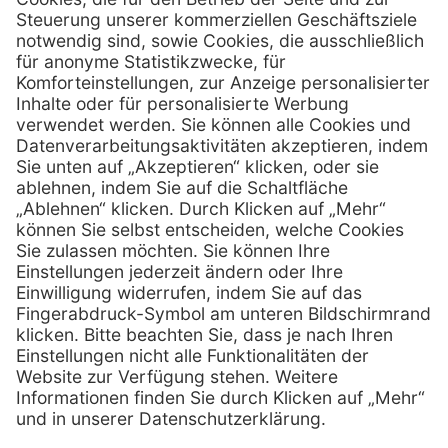
Alt-Moabit 96 b
D-10559 Berlin
0800 - 888 777 6
Telefon:
0800 - 888 777 8
Telefax:
info @ henryschein-med.de
E-Mail:
Services
Hilfe
Fernwartung
FAQs
Vorteile
Kontakt
Eigenmarke
Lob & Kritik
Leasing
Außendienst
Techn. Service
Retoure
Kataloge
E-Rechnung
Zertifikat
Rechtliches
Impressum