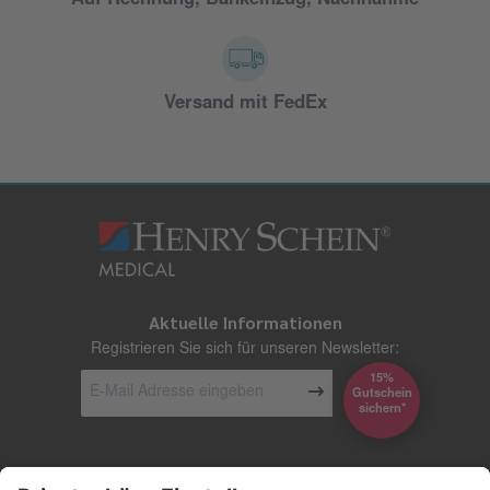
Auf Rechnung, Bankeinzug, Nachnahme
Versand mit FedEx
Aktuelle Informationen
Registrieren Sie sich für unseren Newsletter:
15%
Gutschein
*sichern