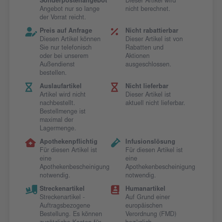
Sonderpostenangebot
Dieser Artikel wird
Angebot nur so lange
nicht berechnet.
der Vorrat reicht.
Preis auf Anfrage
Nicht rabattierbar
Diesen Artikel können
Dieser Artikel ist von
Sie nur telefonisch
Rabatten und
oder bei unserem
Aktionen
Außendienst
ausgeschlossen.
bestellen.
Auslaufartikel
Nicht lieferbar
Artikel wird nicht
Dieser Artikel ist
nachbestellt.
aktuell nicht lieferbar.
Bestellmenge ist
maximal der
Lagermenge.
Apothekenpflichtig
Infusionslösung
Für diesen Artikel ist
Für diesen Artikel ist
eine
eine
Apothekenbescheinigung
Apothekenbescheinigung
notwendig.
notwendig.
Streckenartikel
Humanartikel
Streckenartikel -
Auf Grund einer
Auftragsbezogene
europäischen
Bestellung. Es können
Verordnung (FMD)