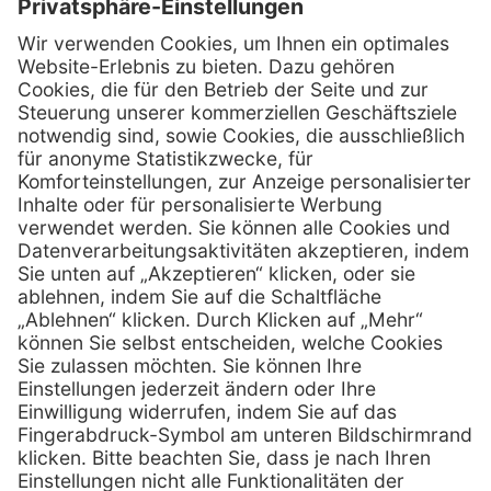
Kontakt
Firmensitz
Henry Schein Medical GmbH
Alt-Moabit 96 b
D-10559 Berlin
0800 - 888 777 6
Telefon:
0800 - 888 777 8
Telefax:
info @ henryschein-med.de
E-Mail:
Services
Hilfe
Fernwartung
FAQs
Vorteile
Kontakt
Eigenmarke
Lob & Kritik
Leasing
Außendienst
Techn. Service
Retoure