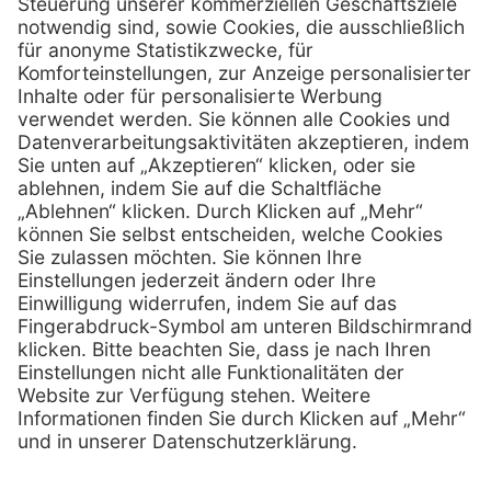
D-10559 Berlin
0800 - 888 777 6
Telefon:
0800 - 888 777 8
Telefax:
info @ henryschein-med.de
E-Mail:
Services
Hilfe
Fernwartung
FAQs
Vorteile
Kontakt
Eigenmarke
Lob & Kritik
Leasing
Außendienst
Techn. Service
Retoure
Kataloge
E-Rechnung
Zertifikat
Rechtliches
Impressum