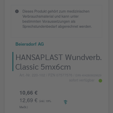
Dieses Produkt gehört zum medizinischen
Verbrauchsmaterial und kann unter
bestimmten Voraussetzungen als
Sprechstundenbedarf abgerechnet werden.
Beiersdorf AG
HANSAPLAST Wundverb.
Classic 5mx6cm
Art.-Nr. 220-102
/ PZN 07577576
/
EAN 4042809029529
sofort verfügbar
10,66 €
12,69 €
(inkl. 19%
MwSt.)