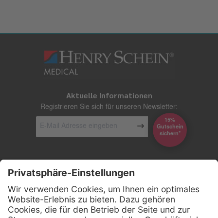
Aktuelle Informationen
Registrieren Sie sich für unseren Newsletter:
15%
Gutschein
*sichern
Kontakt
Firmensitz
Henry Schein Medical GmbH
Alt-Moabit 96 b