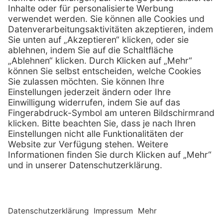
0800 - 888 777 8
Telefax:
info @ henryschein-med.de
E-Mail:
Services
Hilfe
Fernwartung
FAQs
Vorteile
Kontakt
Eigenmarke
Lob & Kritik
Leasing
Außendienst
Techn. Service
Retoure
Kataloge
E-Rechnung
Zertifikat
Rechtliches
Impressum
Datenschutz
AGB
Nachhaltigkeit