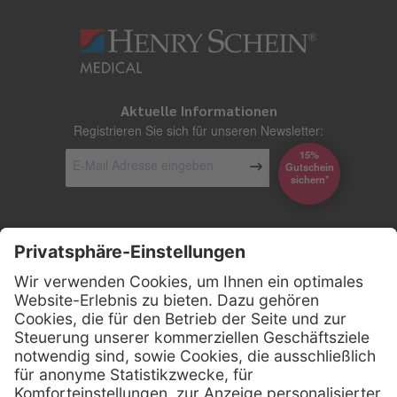
Aktuelle Informationen
Registrieren Sie sich für unseren Newsletter:
15%
Gutschein
*sichern
Kontakt
Firmensitz
Henry Schein Medical GmbH
Alt-Moabit 96 b
D-10559 Berlin
0800 - 888 777 6
Telefon: