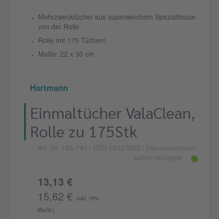
Mehrzwecktücher aus superweichem Spezialtissue
von der Rolle
Rolle mit 175 Tüchern
Maße: 22 x 30 cm
Hartmann
Einmaltücher ValaClean,
Rolle zu 175Stk
Art.-Nr. 188-791
/ PZN 03127882
/
EAN 4049500300001
sofort verfügbar
13,13 €
15,62 €
(inkl. 19%
MwSt.)