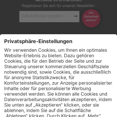
Registrieren Sie sich für unseren Newsletter:
15%
Gutschein
*sichern
Kontakt
Firmensitz
Henry Schein Medical GmbH
Alt-Moabit 96 b
D-10559 Berlin
0800 - 888 777 6
Telefon:
0800 - 888 777 8
Telefax:
info @ henryschein-med.de
E-Mail:
Services
Hilfe