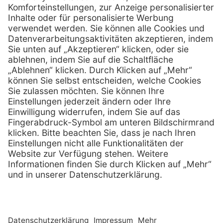
0800 - 888 777 8
Telefax:
info @ henryschein-med.de
E-Mail:
Services
Hilfe
Fernwartung
FAQs
Vorteile
Kontakt
Eigenmarke
Lob & Kritik
Leasing
Außendienst
Techn. Service
Retoure
Kataloge
E-Rechnung
Zertifikat
Rechtliches
Impressum
Datenschutz
AGB