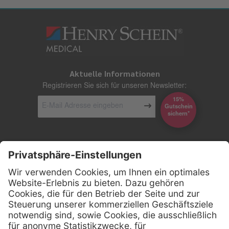
Aktuelle Informationen
Registrieren Sie sich für unseren Newsletter:
15%
Gutschein
*sichern
Kontakt
Firmensitz
Henry Schein Medical GmbH
Alt-Moabit 96 b
D-10559 Berlin
0800 - 888 777 6
Telefon: