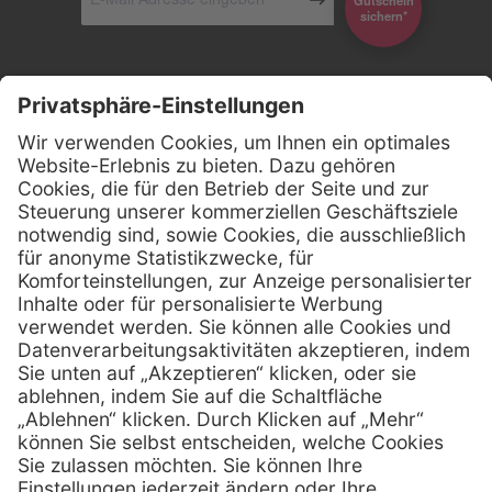
Gutschein
*sichern
Kontakt
Firmensitz
Henry Schein Medical GmbH
Alt-Moabit 96 b
D-10559 Berlin
0800 - 888 777 6
Telefon:
0800 - 888 777 8
Telefax:
info @ henryschein-med.de
E-Mail:
Services
Hilfe
Fernwartung
FAQs
Vorteile
Kontakt