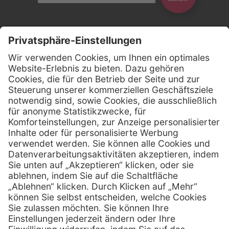
Kontakt
Firmensitz
Henry Schein Medical GmbH
Alt-Moabit 96 b
D-10559 Berlin
0800 - 888 777 6
Telefon:
0800 - 888 777 8
Telefax:
info @ henryschein-med.de
E-Mail:
Services
Hilfe
Fernwartung
FAQs
Vorteile
Kontakt
Eigenmarke
Lob & Kritik