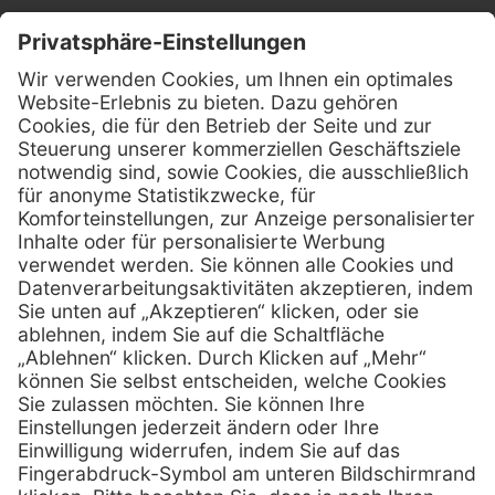
Kontakt
Firmensitz
Henry Schein Medical GmbH
Alt-Moabit 96 b
D-10559 Berlin
0800 - 888 777 6
Telefon:
0800 - 888 777 8
Telefax:
info @ henryschein-med.de
E-Mail:
Services
Hilfe
Fernwartung
FAQs
Vorteile
Kontakt
Eigenmarke
Lob & Kritik
Leasing
Außendienst