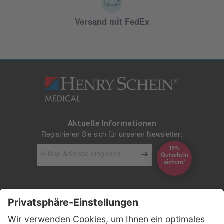
Versand mit FedEx
Aktuelle Informationen
Registrieren Sie sich für unseren Newsletter:
15%
Gutschein
*sichern
Kontakt
Firmensitz