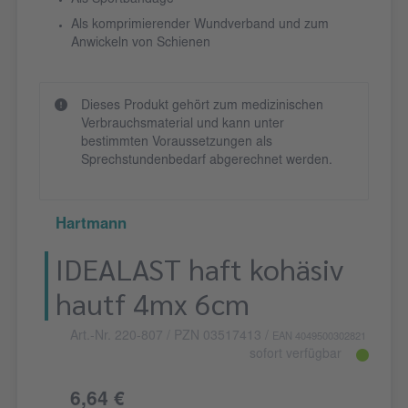
Als Sportbandage
Als komprimierender Wundverband und zum
Anwickeln von Schienen
Dieses Produkt gehört zum medizinischen
Verbrauchsmaterial und kann unter
bestimmten Voraussetzungen als
Sprechstundenbedarf abgerechnet werden.
Hartmann
IDEALAST haft kohäsiv
hautf 4mx 6cm
Art.-Nr. 220-807
/ PZN 03517413
/
EAN 4049500302821
sofort verfügbar
6,64 €