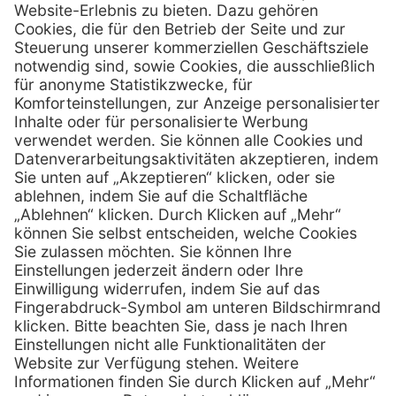
Henry Schein Medical GmbH
Alt-Moabit 96 b
D-10559 Berlin
0800 - 888 777 6
Telefon:
0800 - 888 777 8
Telefax:
info @ henryschein-med.de
E-Mail:
Services
Hilfe
Fernwartung
FAQs
Vorteile
Kontakt
Eigenmarke
Lob & Kritik
Leasing
Außendienst
Techn. Service
Retoure
Kataloge
E-Rechnung
Zertifikat
Rechtliches