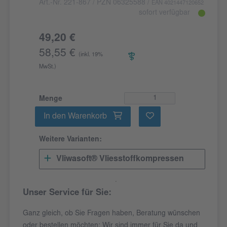
Art.-Nr. 221-867
/ PZN 06325588
/
EAN 4021447120652
sofort verfügbar
49,20 €
58,55 €
(inkl. 19%
MwSt.)
Menge
In den Warenkorb
Weitere Varianten:
Vliwasoft® Vliesstoffkompressen
Unser Service für Sie:
Ganz gleich, ob Sie Fragen haben, Beratung wünschen
oder bestellen möchten: Wir sind immer für Sie da und