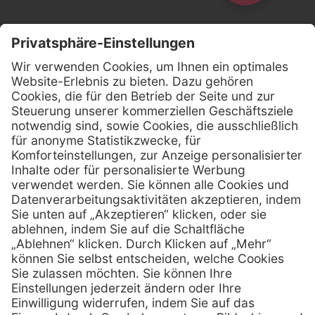
Kontakt
Firmensitz
Henry Schein Medical GmbH
Alt-Moabit 96 b
D-10559 Berlin
0800 - 888 777 6
Telefon:
0800 - 888 777 8
Telefax:
info @ henryschein-med.de
E-Mail:
Services
Hilfe
Fernwartung
FAQs
Vorteile
Kontakt
Eigenmarke
Lob & Kritik
Leasing
Außendienst