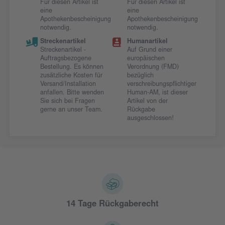
Für diesen Artikel ist
Für diesen Artikel ist
eine
eine
Apothekenbescheinigung
Apothekenbescheinigung
notwendig.
notwendig.
Streckenartikel
Humanartikel
Streckenartikel -
Auf Grund einer
Auftragsbezogene
europäischen
Bestellung. Es können
Verordnung (FMD)
zusätzliche Kosten für
bezüglich
Versand/Installation
verschreibungspflichtiger
anfallen. Bitte wenden
Human-AM, ist dieser
Sie sich bei Fragen
Artikel von der
gerne an unser Team.
Rückgabe
ausgeschlossen!
14 Tage Rückgaberecht