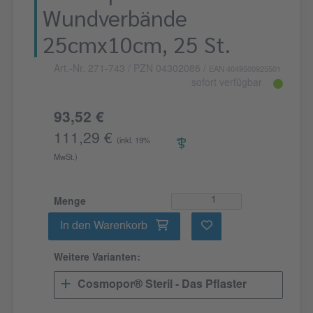
Wundverbände
25cmx10cm, 25 St.
Art.-Nr. 271-743
/ PZN 04302086
/
EAN 4049500925501
sofort verfügbar
93,52 €
111,29 €
(inkl. 19%
MwSt.)
Menge
In den Warenkorb
Weitere Varianten:
Cosmopor® Steril - Das Pflaster