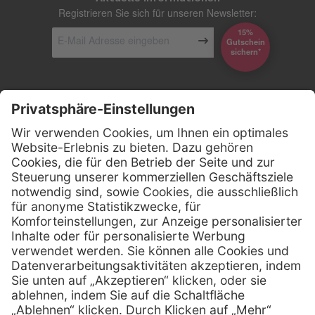
Registrieren Sie sich für unseren Newsletter:
15%
Gutschein
*sichern
Kontakt
Firmensitz
Henry Schein Medical GmbH
Alt-Moabit 96 b
D-10559 Berlin
0800 - 888 777 6
Telefon:
0800 - 888 777 8
Telefax:
info @ henryschein-med.de
E-Mail:
Services
Hilfe