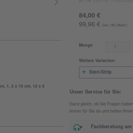
Art.-Nr. 220-157
/ PZN 0332
84,00 €
99,96 €
(inkl. 19% MwSt.)
Menge
Weitere Varianten:
Steri-Strip
n, 1, 2 x 10 cm, 12 x 6
Unser Service für Sie:
Ganz gleich, ob Sie Fragen habe
immer für Sie da und helfen Ihnen
Fachberatung am 