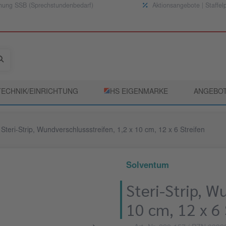
nung SSB (Sprechstundenbedarf)
Aktionsangebote | Staffel
TECHNIK/EINRICHTUNG
­HS EIGENMARKE
ANGEBO
Steri-Strip, Wundverschlussstreifen, 1,2 x 10 cm, 12 x 6 Streifen
Solventum
Steri-Strip, W
10 cm, 12 x 6 