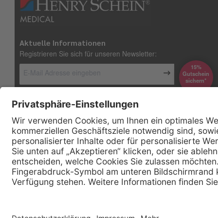
Aktuelle Informationen
Registrieren Sie sich für unseren Newsletter:
15%
Gutschein
*sichern
Kontakt
Firmensitz
Henry Schein Medical GmbH
Alt-Moabit 96 b
D-10559 Berlin
0800 - 888 777 6
Telefon:
0800 - 888 777 8
Telefax:
info @ henryschein-med.de
E-Mail: