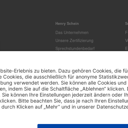
Henry Schein
S
Das Unternehmen
F
Unsere Zertifizierung
V
Sprechstundenbedarf
E
Unternehmenstandards
L
T
K
Z