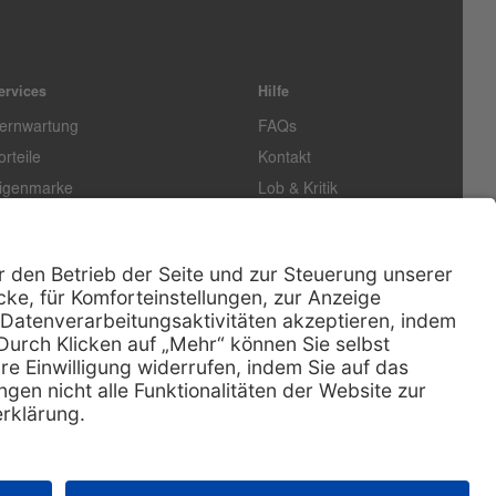
ervices
Hilfe
ernwartung
FAQs
orteile
Kontakt
igenmarke
Lob & Kritik
easing
Außendienst
echn. Service
Retoure
ataloge
E-Rechnung
ertifikat
Rechtliches
Impressum
Datenschutz
AGB
Nachhaltigkeit