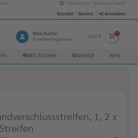
preise
Fernwartung - Service von überall
Kontakt
Service
Anmelden
Mein Konto
0,00 €
Anmelden/Registrieren
TE
­%
­MED‑TECHNIK
­SERVICE
INFO
undverschlussstreifen, 1, 2 x
Streifen