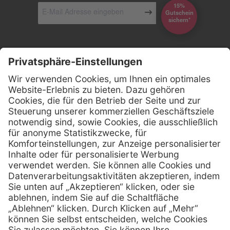
15%
Gutschein
*sichern
Kontakt
Firmensitz
Henry Schein Medical GmbH
Alt-Moabit 96 b
D-10559 Berlin
0800 - 888 777 6
Telefon:
0800 - 888 777 8
Telefax:
info @ henryschein-med.de
E-Mail:
Services
Hilfe
Fernwartung
FAQs